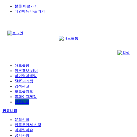
본문 바로가기
메인메뉴 바로가기
애드블룸
언론홍보·배너
바이럴마케팅
SNS마케팅
검색광고
포트폴리오
홈페이지제작
커뮤니티
커뮤니티
문의신청
인플루언서 신청
마케팅이슈
공지사항