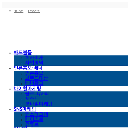
HOME
Favorite
애드블룸
회사소개
사업영역
언론홍보·배너
언론홍보
브랜드대상
배너광고
바이럴마케팅
블로그/카페
포스트
모바일마케팅
SNS마케팅
인스타그램
페이스북
유튜브