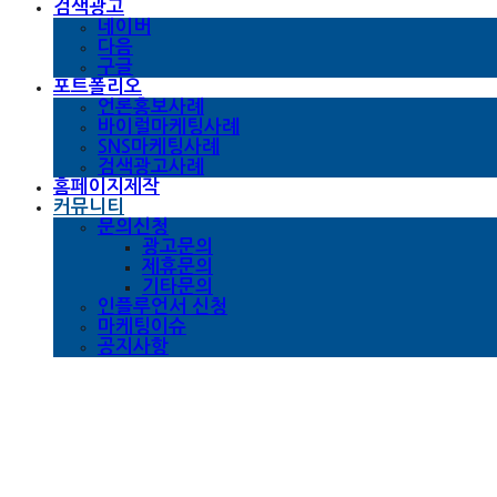
검색광고
네이버
다음
구글
포트폴리오
언론홍보사례
바이럴마케팅사례
SNS마케팅사례
검색광고사례
홈페이지제작
커뮤니티
문의신청
광고문의
제휴문의
기타문의
인플루언서 신청
마케팅이슈
공지사항