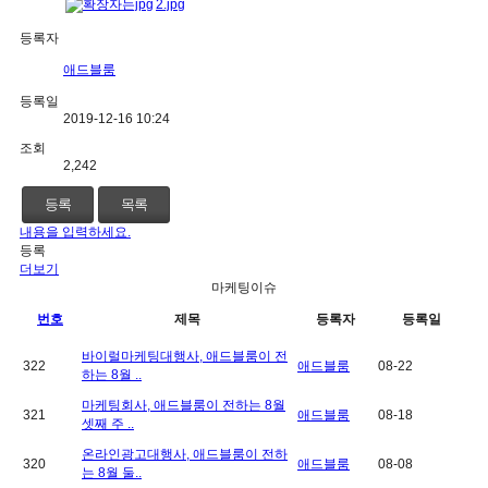
2.jpg
등록자
애드블룸
등록일
2019-12-16 10:24
조회
2,242
등록
목록
내용을 입력하세요.
등록
더보기
마케팅이슈
번호
제목
등록자
등록일
바이럴마케팅대행사, 애드블룸이 전
322
애드블룸
08-22
하는 8월 ..
마케팅회사, 애드블룸이 전하는 8월
321
애드블룸
08-18
셋째 주 ..
온라인광고대행사, 애드블룸이 전하
320
애드블룸
08-08
는 8월 둘..