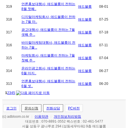
언론홍보대행사, 애드블룸이 전하는
319
애드블룸
08-01
8월 첫째..
디지털마케팅회사, 애드블룸이 전하
318
애드블룸
07-25
는 7월 마..
광고대행사, 애드블룸이 전하는 7월
317
애드블룸
07-18
셋째 주 ..
바이럴마케팅대행사, 애드블룸이 전
316
애드블룸
07-11
하는 7월 ..
마케팅회사, 애드블룸이 전하는 7월
315
애드블룸
07-04
첫째 주 ..
온라인광고회사, 애드블룸이 전하는
314
애드블룸
06-27
6월 마지..
언론홍보대행사, 애드블룸이 전하는
313
애드블룸
06-20
6월 셋..
1
2
3
4
5
로그인
문의신청
전화상담
PC버전
(c) adbloom.co.kr
이용약관
개인정보처리방침
|
|
대표번호 : 070-8891-3552 팩스번호 : 02-461-5477
서울 성동구 광나루로 294 (성동세무타워) 9층 애드블룸