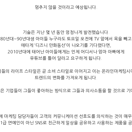
멈추지 않을 것이라고 예상됩니다
.
기술은 지난 몇 년 동안 엄청나게 발전했습니다
.
80
년대
~90
년대생 아이들 누구라도 토요일 오전에
TV
앞에서 목을 빼고
애타게
‘
디즈니 만화동산
’
이 나오기를 기다렸다면
,
2010
년대에 태어난 아이들에게는 언제 어디서나 엄마 아빠에게
유튜브를 틀어 달라고 요구하게 됩니다
.
이들의 라이프 스타일은 곧 소비 스타일로 이어지고 이는 온라인마케팅시
트렌드의 변화를 가져오게 됩니다
.
은 기업들이 그들이 좋아하는 방식으로 그들과 의사소통을 할 것으로 
에 마케팅 담당자들이 고객의 커뮤니케이션 선호도를 의식하는 것이 매
1
급 연예인이 아닌
SNS
로 친근하게 일상을 공유하고 사용하는 제품을 