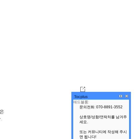
Tocplus
팅은
다
.