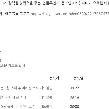
에게 강력한 영향력을 주는
‘
인플루언서
’
온라인마케팅시대가 유효한 이
처 : 애드블룸 블로그
https://blog.naver.com/uhm0530/221706767
등록자
등록일
 8월 넷째 주 마케팅 소식
애드블룸
08-22
셋째 주 마케팅 소식
애드블룸
08-18
8월 둘째 주 마케팅 소식
애드블룸
08-08