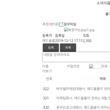
소비자들
출
추천
0
반대
0
첨부파일
0.jpg
등록자
등록일
조회
애드블룸
2019-12-12 17:11
2,392
등록
목록
더보기
번호
제목
322
바이럴마케팅대행사, 애드블룸이 전하는
321
마케팅회사, 애드블룸이 전하는 8월 
320
온라인광고대행사, 애드블룸이 전하는 