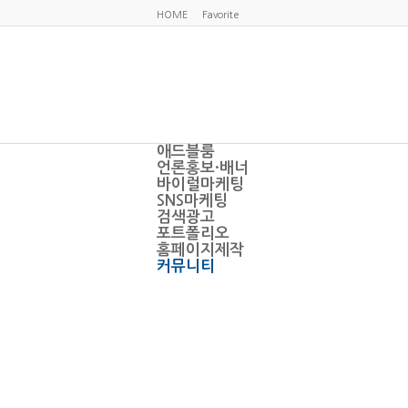
HOME
Favorite
애드블룸
언론홍보·배너
바이럴마케팅
SNS마케팅
검색광고
포트폴리오
홈페이지제작
커뮤니티