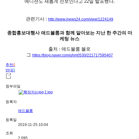
에디션도 새롭게 선보인다고 22일 발표했다.
관련기사 :
http://www.inews24.com/view/1224149
종합홍보대행사 애드블룸과 함께 알아보는 지난 한 주간의 마
케팅 뉴스
출처 : 애드블룸 블로
그
https://blog.naver.com/uhm0530/221717595407
추천
0
반대
0
첨부파일
2.jpg
등록자
애드블룸
등록일
2019-11-25 10:04
조회
2,095