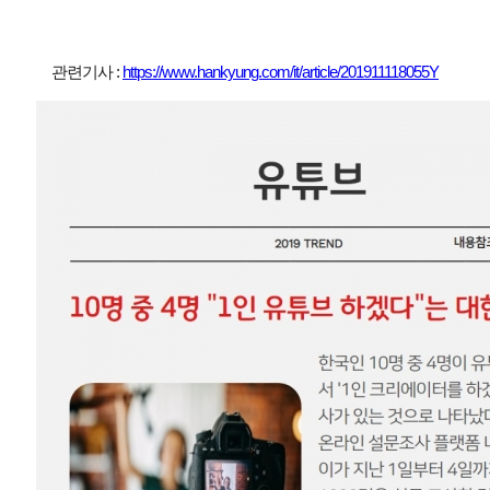
관련기사 :
https://www.hankyung.com/it/article/201911118055Y