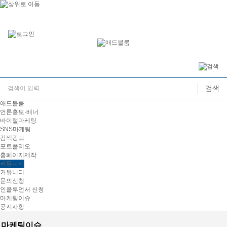
애드블룸
언론홍보·배너
바이럴마케팅
SNS마케팅
검색광고
포트폴리오
홈페이지제작
커뮤니티
커뮤니티
문의신청
인플루언서 신청
마케팅이슈
공지사항
마케팅이슈