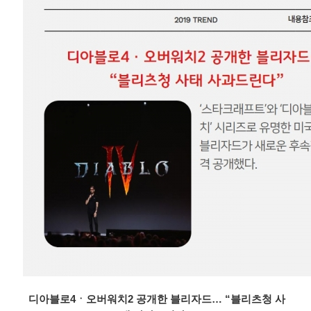
디아블로4ㆍ오버워치2 공개한 블리자드… “블리츠청 사