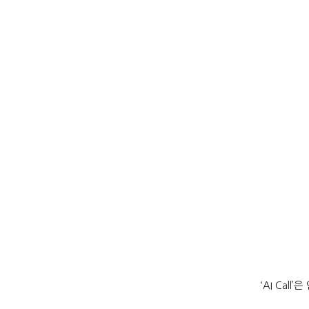
‘AI Call’
은