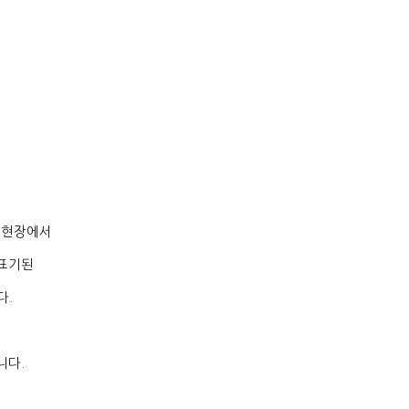
 현장에서
표기된
다
.
니다
.