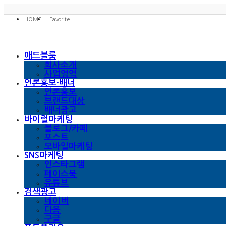
HOME
Favorite
애드블룸
회사소개
사업영역
언론홍보·배너
언론홍보
브랜드대상
배너광고
바이럴마케팅
블로그/카페
포스트
모바일마케팅
SNS마케팅
인스타그램
페이스북
유튜브
검색광고
네이버
다음
구글