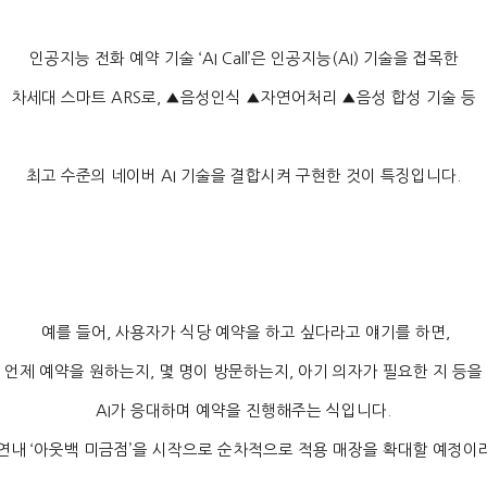
인공지능 전화 예약 기술
‘AI Call’
은 인공지능
(AI)
기술을 접목한
차세대 스마트
ARS
로
, ▲
음성인식
▲
자연어처리
▲
음성 합성 기술 등
최고 수준의 네이버
AI
기술을 결합시켜 구현한 것이 특징입니다
.
예를 들어
,
사용자가 식당 예약을 하고 싶다라고 얘기를 하면
,
언제 예약을 원하는지
,
몇 명이 방문하는지
,
아기 의자가 필요한 지 등을
AI
가 응대하며 예약을 진행해주는 식입니다
.
 연내
‘
아웃백 미금점
’
을 시작으로 순차적으로 적용 매장을 확대할 예정이