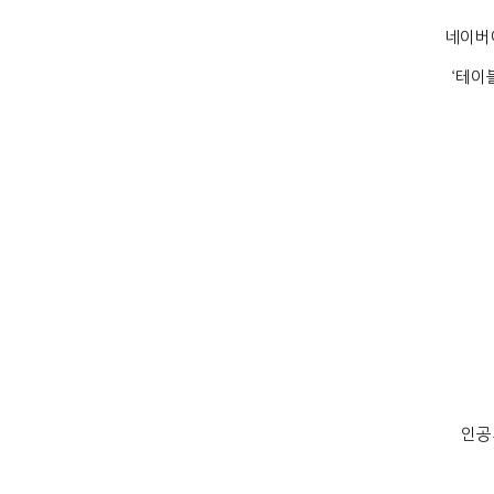
네이버
‘
테이
인공