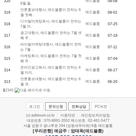
애드블룸
320
08-08
8월 둘..
언론홍보대행사, 애드블룸이 전하는 8
애드블룸
319
08-01
월 첫째..
디지털마케팅회사, 애드블룸이 전하는
애드블룸
318
07-25
7월 마..
광고대행사, 애드블룸이 전하는 7월 셋
애드블룸
317
07-18
째 주 ..
바이럴마케팅대행사, 애드블룸이 전하
애드블룸
316
07-11
는 7월 ..
마케팅회사, 애드블룸이 전하는 7월 첫
애드블룸
315
07-04
째 주 ..
온라인광고회사, 애드블룸이 전하는 6
애드블룸
314
06-27
월 마지..
언론홍보대행사, 애드블룸이 전하는 6
애드블룸
313
06-20
월 셋..
1
2
3
4
5
로그인
문의신청
전화상담
PC버전
(c) adbloom.co.kr
이용약관
개인정보처리방침
|
|
대표번호 : 070-8891-3552 팩스번호 : 02-461-5477
서울 성동구 광나루로 294 (성동세무타워) 9층 애드블룸
[우리은행] 예금주 : 엄태욱(애드블룸)