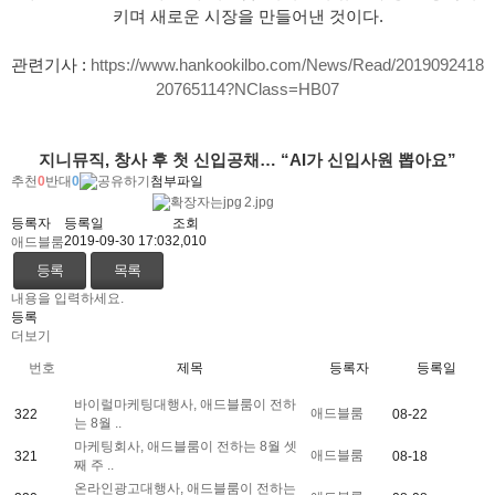
키며 새로운 시장을 만들어낸 것이다.
관련기사 : 
https://www.hankookilbo.com/News/Read/2019092418
20765114?NClass=HB07
지니뮤직, 창사 후 첫 신입공채… “AI가 신입사원 뽑아요”
추천
0
반대
0
첨부파일
2.jpg
등록자
등록일
조회
2019-09-30 17:03
2,010
애드블룸
등록
목록
내용을 입력하세요.
등록
더보기
번호
제목
등록자
등록일
바이럴마케팅대행사, 애드블룸이 전하
애드블룸
322
08-22
는 8월 ..
마케팅회사, 애드블룸이 전하는 8월 셋
애드블룸
321
08-18
째 주 ..
온라인광고대행사, 애드블룸이 전하는