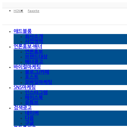
HOME
Favorite
애드블룸
회사소개
사업영역
언론홍보·배너
언론홍보
브랜드대상
배너광고
바이럴마케팅
블로그/카페
포스트
모바일마케팅
SNS마케팅
인스타그램
페이스북
유튜브
검색광고
네이버
다음
구글