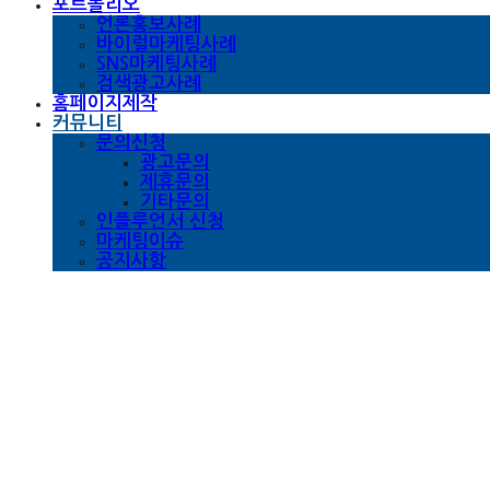
포트폴리오
언론홍보사례
바이럴마케팅사례
SNS마케팅사례
검색광고사례
홈페이지제작
커뮤니티
문의신청
광고문의
제휴문의
기타문의
인플루언서 신청
마케팅이슈
공지사항