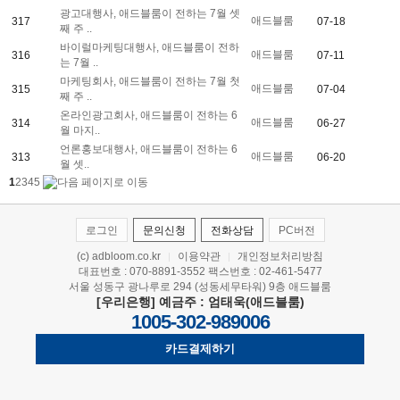
광고대행사, 애드블룸이 전하는 7월 셋
애드블룸
317
07-18
째 주 ..
바이럴마케팅대행사, 애드블룸이 전하
애드블룸
316
07-11
는 7월 ..
마케팅회사, 애드블룸이 전하는 7월 첫
애드블룸
315
07-04
째 주 ..
온라인광고회사, 애드블룸이 전하는 6
애드블룸
314
06-27
월 마지..
언론홍보대행사, 애드블룸이 전하는 6
애드블룸
313
06-20
월 셋..
1
2
3
4
5
로그인
문의신청
전화상담
PC버전
(c) adbloom.co.kr
이용약관
개인정보처리방침
|
|
대표번호 : 070-8891-3552 팩스번호 : 02-461-5477
서울 성동구 광나루로 294 (성동세무타워) 9층 애드블룸
[우리은행] 예금주 : 엄태욱(애드블룸)
1005-302-989006
카드결제하기