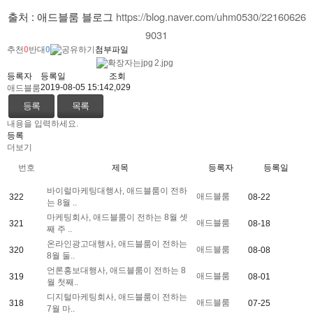
출처 : 애드블룸 블로그 
https://blog.naver.com/uhm0530/22160626
9031
추천
0
반대
0
첨부파일
2.jpg
등록자
등록일
조회
2019-08-05 15:14
2,029
애드블룸
등록
목록
내용을 입력하세요.
등록
더보기
번호
제목
등록자
등록일
바이럴마케팅대행사, 애드블룸이 전하
애드블룸
322
08-22
는 8월 ..
마케팅회사, 애드블룸이 전하는 8월 셋
애드블룸
321
08-18
째 주 ..
온라인광고대행사, 애드블룸이 전하는
애드블룸
320
08-08
8월 둘..
언론홍보대행사, 애드블룸이 전하는 8
애드블룸
319
08-01
월 첫째..
디지털마케팅회사, 애드블룸이 전하는
애드블룸
318
07-25
7월 마..