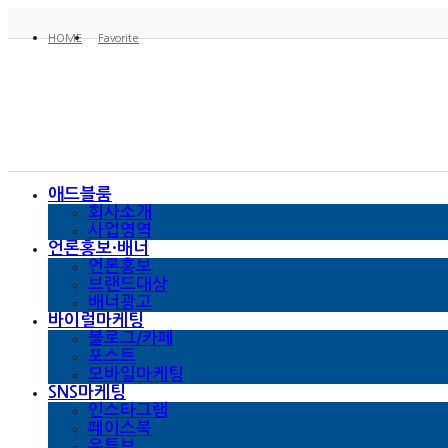
HOME
Favorite
애드블룸
회사소개
사업영역
언론홍보·배너
언론홍보
브랜드대상
배너광고
바이럴마케팅
블로그/카페
포스트
모바일마케팅
SNS마케팅
인스타그램
페이스북
유튜브