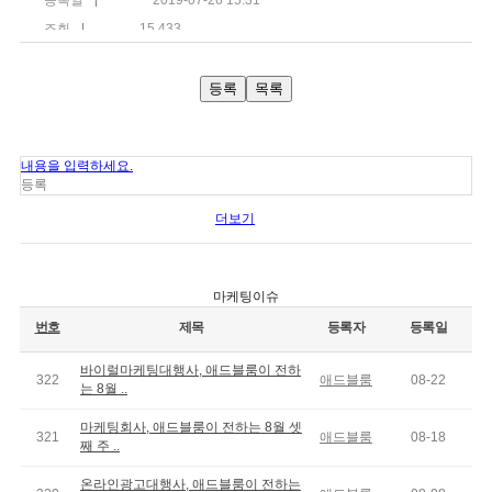
등록일
2019-07-26 15:31
조회
15,433
등록
목록
내용을 입력하세요.
등록
더보기
마케팅이슈
번호
제목
등록자
등록일
바이럴마케팅대행사, 애드블룸이 전하
322
애드블룸
08-22
는 8월 ..
마케팅회사, 애드블룸이 전하는 8월 셋
321
애드블룸
08-18
째 주 ..
온라인광고대행사, 애드블룸이 전하는