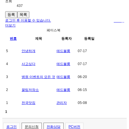
조회
437
등록
목록
로그인 후 이용할 수 있습니다.
로그인
더보기
페이스북
번호
제목
등록자
등록일
5
안녕하개
애드블룸
07-17
4
사고싶다
애드블룸
07-17
3
병원 이벤트의 모든 것
애드블룸
06-20
2
꿀팁저장소
애드블룸
06-15
1
전국맛집
관리자
05-08
1
로그인
문의신청
전화상담
PC버전