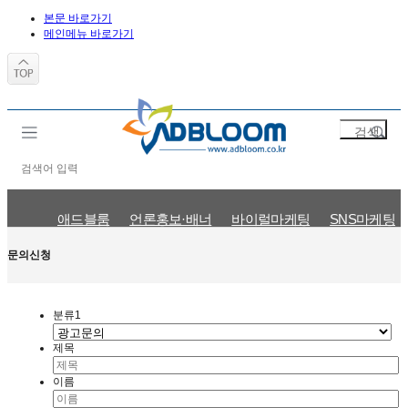
본문 바로가기
메인메뉴 바로가기
애드블룸
언론홍보·배너
바이럴마케팅
SNS마케팅
문의신청
광고문의
인플루언서 신청
제휴문의
기타문의
마케팅이슈
공지사항
문의신청
분류1
제목
이름