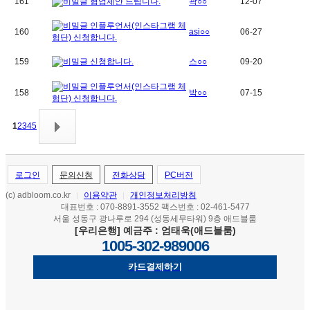
161
협업제안 드립니다.
곽○○
12-07
인플루언서(인스타그램 체
160
asi○○
06-27
험단) 신청합니다.
159
신청합니다.
스○○
09-20
인플루언서(인스타그램 체
158
박○○
07-15
험단) 신청합니다.
1
2
3
4
5
로그인
문의신청
전화상담
PC버전
(c) adbloom.co.kr
이용약관
개인정보처리방침
|
|
대표번호 : 070-8891-3552 팩스번호 : 02-461-5477
서울 성동구 광나루로 294 (성동세무타워) 9층 애드블룸
[우리은행] 예금주 : 엄태욱(애드블룸)
1005-302-989006
카드결제하기