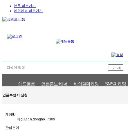
본문 바로가기
메인메뉴 바로가기
애드블룸
언론홍보·배너
바이럴마케팅
SNS마케팅
문의신청
인플루언서 신청
마케팅이슈
공지사항
인플루언서 신청
계정ID
계정ID : n.dongho_7309
관심분야