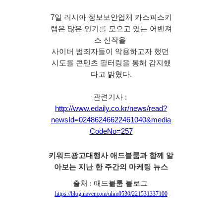
7일 러시아 정보보안업체 카스퍼스키
랩은 많은 인기를 모으고 있는 어벤져
스 신작을 
사이버 범죄자들이 악용하고자 했던 
시도를 콘텐츠 필터링을 통해 감지했
다고 밝혔다.
관련기사 : 
http://www.edaily.co.kr/news/read?
newsId=02486246622461040&media
CodeNo=257
키워드광고대행사 애드블룸과 함께 알
아보는 지난 한 주간의 마케팅 뉴스
출처 : 애드블룸 블로그 
https://blog.naver.com/uhm0530/221531337100