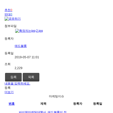
추천
0
반대
0
첨부파일
2.jpg
등록자
애드블룸
등록일
2019-05-07 11:01
조회
2,229
등록
목록
내용을 입력하세요.
등록
더보기
마케팅이슈
번호
제목
등록자
등록일
바이럴마케팅대행사, 애드블룸이 전