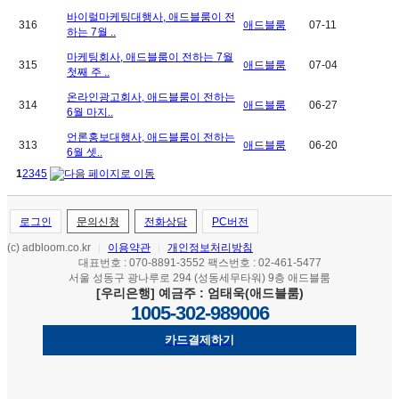
바이럴마케팅대행사, 애드블룸이 전
316
애드블룸
07-11
하는 7월 ..
마케팅회사, 애드블룸이 전하는 7월
315
애드블룸
07-04
첫째 주 ..
온라인광고회사, 애드블룸이 전하는
314
애드블룸
06-27
6월 마지..
언론홍보대행사, 애드블룸이 전하는
313
애드블룸
06-20
6월 셋..
1
2
3
4
5
로그인
문의신청
전화상담
PC버전
(c) adbloom.co.kr
이용약관
개인정보처리방침
|
|
대표번호 : 070-8891-3552 팩스번호 : 02-461-5477
서울 성동구 광나루로 294 (성동세무타워) 9층 애드블룸
[우리은행] 예금주 : 엄태욱(애드블룸)
1005-302-989006
카드결제하기