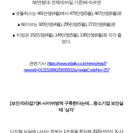
체/연령대: 전체/모바일 기준)에 따르면
▲넷플릭스는 481만명(4월)에서 479만명(5월), 467만명(6월)로
▲웨이브는 320만명(4월), 295만명(5월), 272만명(6월)로
▲ 티빙은 152만명(4월), 149만명(5월), 138만명(6월)로 각각 줄
었다.
관련기사 :
https://www.edaily.co.kr/news/read?
newsId=01315286625835832&mediaCodeNo=257
[보안 따라잡기]K-사이버방역 구축한다는데…중소기업 보안실
태 `심각`
디지털 뉴딜에 나서는 정부는 1조원을 투입해 2025년까지 `K-사