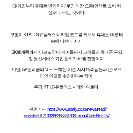
③‘가입부터 휴대폰 받기까지’ 무인 매장 오픈(언택트 소비 혁
신)에 나서는 것이다.
쿠팡이 KT와 LG유플러스 대리점 코드를 획득해 휴대폰 빠른 배
송에 나선데 이어
SK텔레콤까지 ‘바로도착’에 뛰어들면서 고객들의 휴대폰 구입
및 통신서비스 가입 문화가 바뀔 전망이다.
다만, SK텔레콤의 ‘바로도착’은 기존 자사 대리점들과 온·오프
라인 연결을 추진한다는 점이
쿠팡·KT·LG유플러스 사례와 다르다.
관련기사 :
https://www.edaily.co.kr/news/read?
newsId=01210326625836160&mediaCodeNo=257