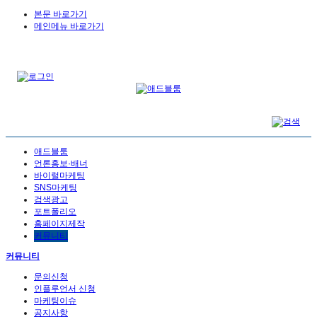
본문 바로가기
메인메뉴 바로가기
애드블룸
언론홍보·배너
바이럴마케팅
SNS마케팅
검색광고
포트폴리오
홈페이지제작
커뮤니티
커뮤니티
문의신청
인플루언서 신청
마케팅이슈
공지사항