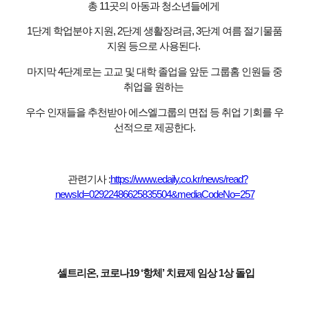
총 11곳의 아동과 청소년들에게
1단계 학업분야 지원, 2단계 생활장려금, 3단계 여름 절기물품
지원 등으로 사용된다.
마지막 4단계로는 고교 및 대학 졸업을 앞둔 그룹홈 인원들 중
취업을 원하는
우수 인재들을 추천받아 에스엘그룹의 면접 등 취업 기회를 우
선적으로 제공한다.
관련기사 :
https://www.edaily.co.kr/news/read?
newsId=02922486625835504&mediaCodeNo=257
셀트리온, 코로나19 ‘항체’ 치료제 임상 1상 돌입